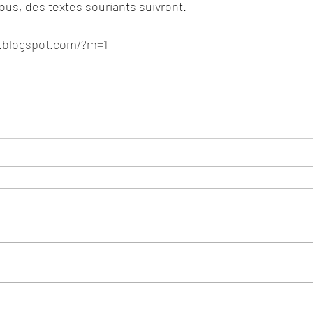
us, des textes souriants suivront.
e.blogspot.com/?m=1